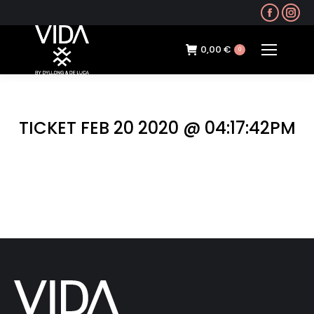
Faceb
In
page
pa
opens
op
0,00
€
0
in
in
new
ne
windo
wi
TICKET FEB 20 2020 @ 04:17:42PM