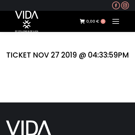
Faceb
In
page
pa
opens
op
0,00
€
0
in
in
new
ne
windo
wi
TICKET NOV 27 2019 @ 04:33:59PM