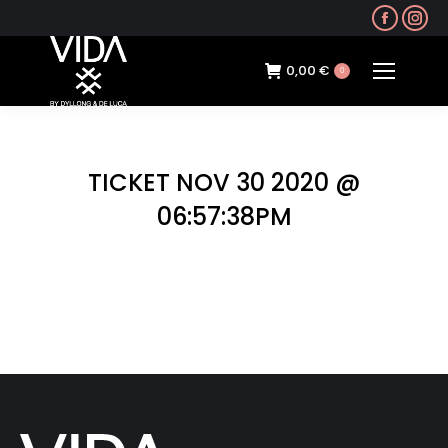
Faceb
In
page
pa
opens
op
0,00
€
0
in
in
new
ne
windo
wi
TICKET NOV 30 2020 @
06:57:38PM