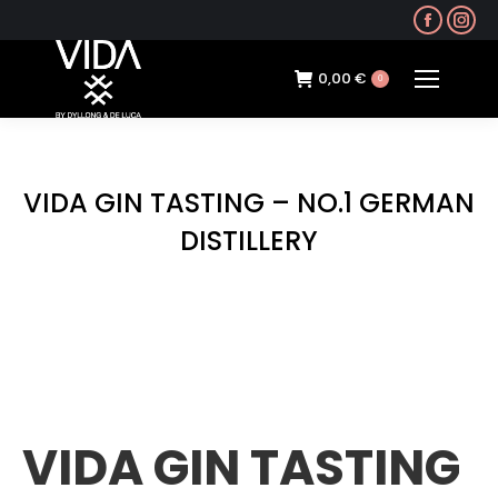
Faceb
In
page
pa
opens
op
0,00
€
0
in
in
new
ne
windo
wi
VIDA GIN TASTING – NO.1 GERMAN
DISTILLERY
VIDA GIN TASTING