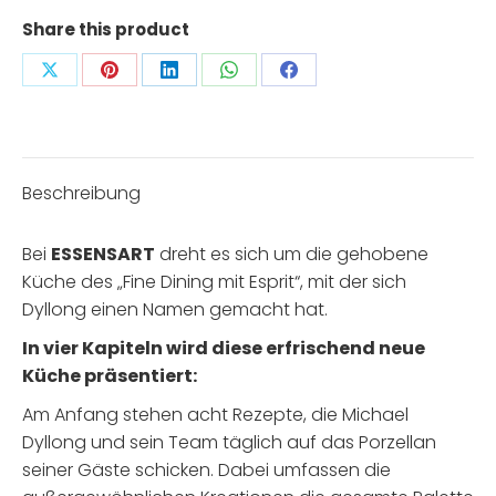
Share this product
Share
Share
Share
Share
Share
on
on
on
on
on
X
Pinterest
LinkedIn
WhatsApp
Facebook
Beschreibung
Bei
ESSENSART
dreht es sich um die gehobene
Küche des „Fine Dining mit Esprit“, mit der sich
Dyllong einen Namen gemacht hat.
In vier Kapiteln wird diese erfrischend neue
Küche präsentiert:
Am Anfang stehen acht Rezepte, die Michael
Dyllong und sein Team täglich auf das Porzellan
seiner Gäste schicken. Dabei umfassen die