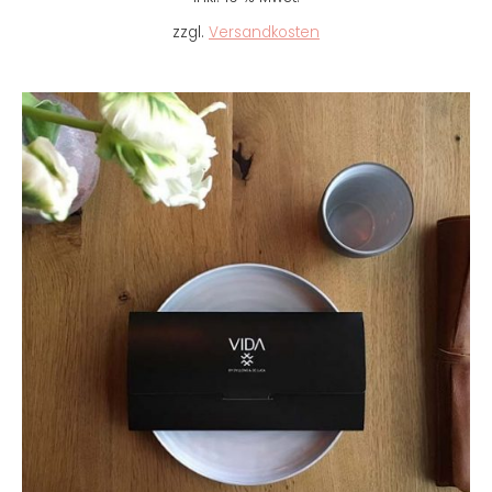
war:
ist:
19,90 €
14,90 €.
zzgl.
Versandkosten