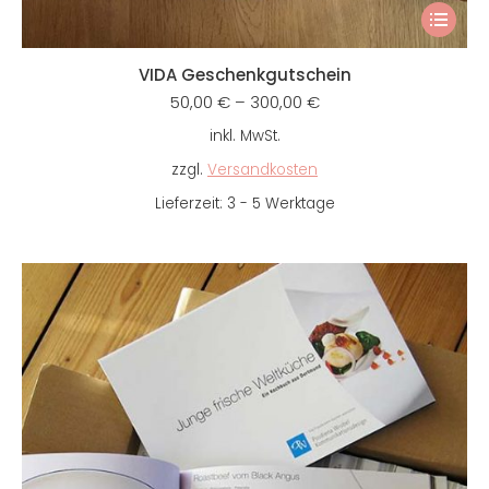
Dieses
Produkt
weist
VIDA Geschenkgutschein
mehrer
50,00
€
–
300,00
€
Variant
inkl. MwSt.
auf.
zzgl.
Versandkosten
Die
Option
Lieferzeit:
3 - 5 Werktage
können
auf
der
Produkt
gewähl
werden